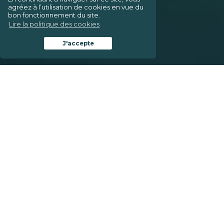
agréez à l’utilisation de cookies en vue du
bon fonctionnement du site.
Lire la politique des cookies
J'accepte
Le Cabinet
WALK
Né début 2021 de la fusion des cabinets d’avocats Célès
et de San-Vulhopp, WALK est implanté à
Louvain-la-
Neuve et à Bruxelles. Cette nouvelle association
rassemble un large éventail de
compétences juridiques.
Que vous soyez un particulier ou que vous représentiez
une entreprise, nos
différents départements vous
garantissent que votre dossier sera abordé dans tous ses
aspects.
En plus de traiter vos dossiers avec disponibilité