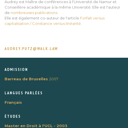
Audrey est Maître de conférences à l'Université de Namur et
Conseillère académique à la même Université. Elle est l'auteur
de
nombreuses publications
.
Elle est également co-auteur de l'article
Forfait versus
capitalisation / Constance versus linéarité
.
AUDREY.PUTZ@WALK.LAW
ADMISSION
Barreau de Bruxelles
2007
LANGUES PARLÉES
Français
ÉTUDES
Master en Droit à l'UCL - 2003