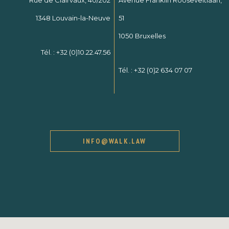
Rue de Clairvaux, 40/202
Avenue Franklin Rooseveltlaan,
1348 Louvain-la-Neuve
51
1050 Bruxelles
Tél. :
+32 (0)10.22.47.56
Tél. :
+32 (0)2 634 07 07
INFO@WALK.LAW