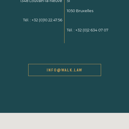
1348 Louvain-la-Neuve
51
1050 Bruxelles
Tél. :
+32 (0)10.22.47.56
Tél. :
+32 (0)2 634 07 07
INFO@WALK.LAW