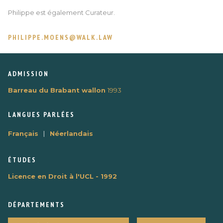
Philippe est également Curateur.
PHILIPPE.MOENS@WALK.LAW
ADMISSION
Barreau du Brabant wallon
1993
LANGUES PARLÉES
|
Français
Néerlandais
ÉTUDES
Licence en Droit à l'UCL - 1992
DÉPARTEMENTS