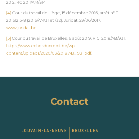
2012, RG 2011/AM/314.
[4]
Cour du travail de Liège, 15 décembre 2016, arrêt n° F-
20161215-8 (2016/AN/31 et /32), Juridat, 29/06/2017,
www.juridat.be
.
[5]
Cour du travail de Bruxelles, 6 août 2019, R.G. 2018/AB/931,
https://www.echosducredit.be/wp-
content/uploads/2020/03/2018.AB_.931.pdf
.
Contact
LOUVAIN-LA-NEUVE
BRUXELLES