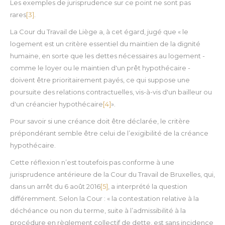
Les exemples de jurisprudence sur ce point ne sont pas
rares
[3]
.
La Cour du Travail de Liège a, à cet égard, jugé que « le
logement est un critère essentiel du maintien de la dignité
humaine, en sorte que les dettes nécessaires au logement -
comme le loyer ou le maintien d'un prêt hypothécaire -
doivent être prioritairement payés, ce qui suppose une
poursuite des relations contractuelles, vis-à-vis d'un bailleur ou
d'un créancier hypothécaire
[4]
».
Pour savoir si une créance doit être déclarée, le critère
prépondérant semble être celui de l’exigibilité de la créance
hypothécaire.
Cette réflexion n’est toutefois pas conforme à une
jurisprudence antérieure de la Cour du Travail de Bruxelles, qui,
dans un arrêt du 6 août 2016
[5]
, a interprété la question
différemment. Selon la Cour : « la contestation relative à la
déchéance ou non du terme, suite à l’admissibilité à la
procédure en règlement collectif de dette, est sans incidence