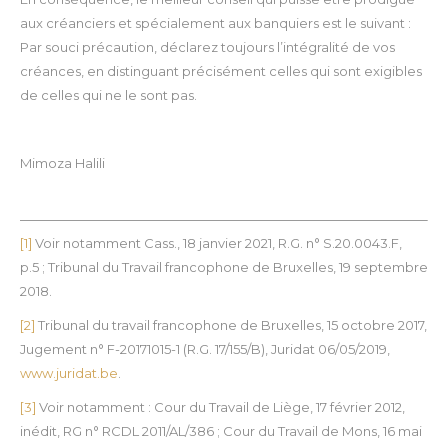
aux créanciers et spécialement aux banquiers est le suivant :
Par souci précaution, déclarez toujours l’intégralité de vos
créances, en distinguant précisément celles qui sont exigibles
de celles qui ne le sont pas.
Mimoza Halili
[1]
Voir notamment Cass., 18 janvier 2021, R.G. n° S.20.0043.F,
p.5 ; Tribunal du Travail francophone de Bruxelles, 19 septembre
2018.
[2]
Tribunal du travail francophone de Bruxelles, 15 octobre 2017,
Jugement n° F-20171015-1 (R.G. 17/155/B), Juridat 06/05/2019,
www.juridat.be
.
[3]
Voir notamment : Cour du Travail de Liège, 17 février 2012,
inédit, RG n° RCDL 2011/AL/386 ; Cour du Travail de Mons, 16 mai