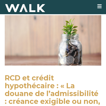
RCD et crédit
hypothécaire : « La
douane de l’admissibilité
: créance exigible ou non,