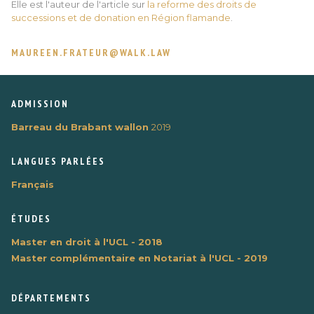
Elle est l'auteur de l'article sur
la reforme des droits de
successions et de donation en Région flamande
.
MAUREEN.FRATEUR@WALK.LAW
ADMISSION
Barreau du Brabant wallon
2019
LANGUES PARLÉES
Français
ÉTUDES
Master en droit à l'UCL - 2018
Master complémentaire en Notariat à l'UCL - 2019
DÉPARTEMENTS