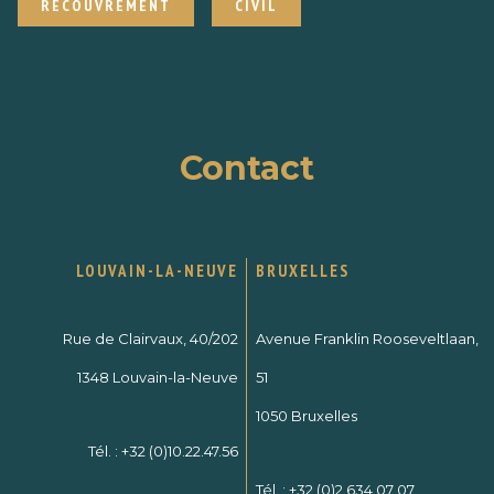
RECOUVREMENT
CIVIL
Contact
LOUVAIN-LA-NEUVE
BRUXELLES
Rue de Clairvaux, 40/202
Avenue Franklin Rooseveltlaan,
1348 Louvain-la-Neuve
51
1050 Bruxelles
Tél. :
+32 (0)10.22.47.56
Tél. :
+32 (0)2 634 07 07