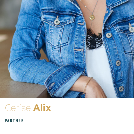
Cerise
Alix
PARTNER