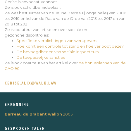
Cerise is advocaat-vennoot.
Ze is ook schuldbemiddelaar.
Ze was bestuurder van de Jeune Barreau (jonge balie) van 2006
tot 2010 en lid van de Raad van de Orde van 2013 tot 2017 en van
2018 tot 2021.
Ze is coauteur van artikelen over sociale en
gezondheidscontroles:
Specifieke verplichtingen van werkgevers
Hoe komt een controle tot stand en hoe verloopt deze?
De bevoegdheden van sociale inspecteurs
De toepasselijke sancties
Ze is ook coauteur van het artikel over
de bonusplannen van de
CAO 90
.
CERISE.ALIX@WALK.LAW
ERKENNING
Barreau du Brabant wallon
2003
GESPROKEN TALEN